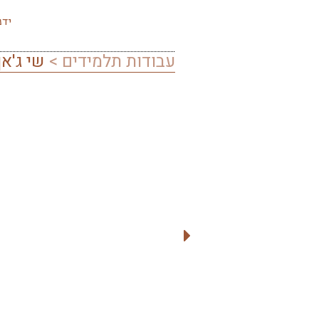
עבודות תלמידים >
שי ג'אן