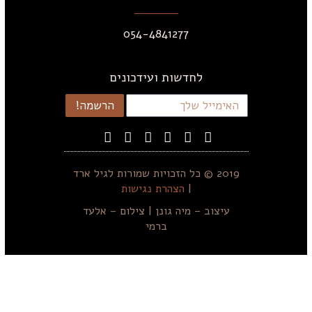
054-4841277
לחדשות ועידכונים
הרשמה!
2019 © כל הזכויות שמורות לגיל ארד
|
הצהרת נגישות
עיצוב –
מיה גונן
| צילום –
אלעד
ברמי