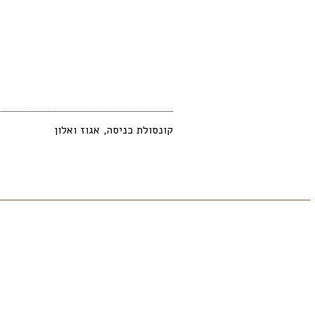
קונסולת כניסה, אגוז ואלון